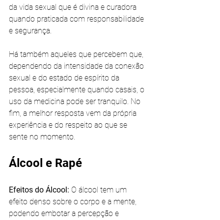
da vida sexual que é divina e curadora 
quando praticada com responsabilidade 
e segurança.
Há também aqueles que percebem que, 
dependendo da intensidade da conexão 
sexual e do estado de espírito da 
pessoa, especialmente quando casais, o 
uso da medicina pode ser tranquilo. No 
fim, a melhor resposta vem da própria 
experiência e do respeito ao que se 
sente no momento.
Álcool e Rapé
Efeitos do Álcool:
 O álcool tem um 
efeito denso sobre o corpo e a mente, 
podendo embotar a percepção e 