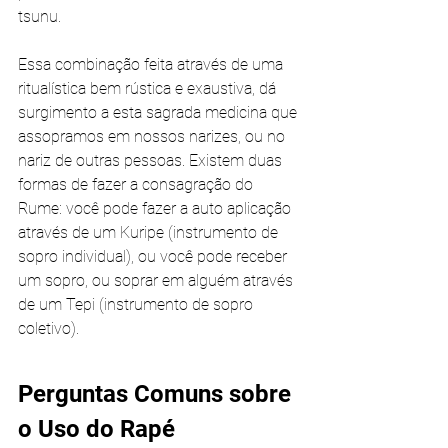
tsunu.
Essa combinação feita através de uma 
ritualística bem rústica e exaustiva, dá 
surgimento a esta sagrada medicina que 
assopramos em nossos narizes, ou no 
nariz de outras pessoas. Existem duas 
formas de fazer a consagração do 
Rume: você pode fazer a auto aplicação 
através de um Kuripe (instrumento de 
sopro individual), ou você pode receber 
um sopro, ou soprar em alguém através 
de um Tepi (instrumento de sopro 
coletivo).
Perguntas Comuns sobre 
o Uso do Rapé