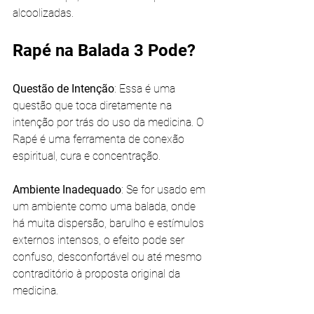
alcoolizadas.
Rapé na Balada 3 Pode?
Questão de Intenção
: Essa é uma 
questão que toca diretamente na 
intenção por trás do uso da medicina. O 
Rapé é uma ferramenta de conexão 
espiritual, cura e concentração.
Ambiente Inadequado
: Se for usado em 
um ambiente como uma balada, onde 
há muita dispersão, barulho e estímulos 
externos intensos, o efeito pode ser 
confuso, desconfortável ou até mesmo 
contraditório à proposta original da 
medicina.