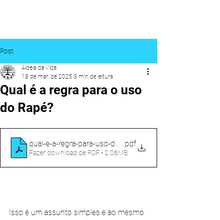
ALDEIA DA VIDA
Post
Aldeia da Vida
18 de mar. de 2025
3 min de leitura
Qual é a regra para o uso
do Rapé?
qual-e-a-regra-para-uso-do-rape
.pdf
Fazer download de PDF • 2.06MB
Isso é um assunto simples e ao mesmo 