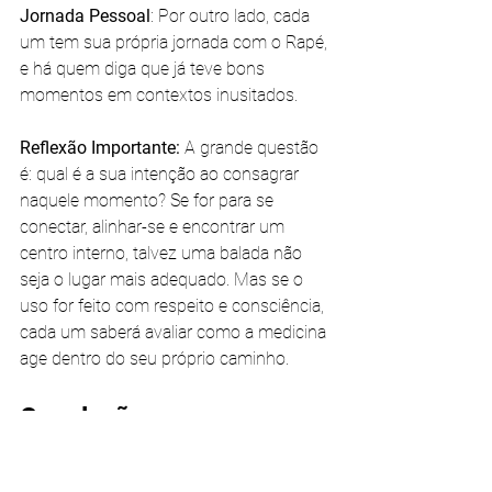
Jornada Pessoal
: Por outro lado, cada 
um tem sua própria jornada com o Rapé, 
e há quem diga que já teve bons 
momentos em contextos inusitados.
Reflexão Importante:
 A grande questão 
é: qual é a sua intenção ao consagrar 
naquele momento? Se for para se 
conectar, alinhar-se e encontrar um 
centro interno, talvez uma balada não 
seja o lugar mais adequado. Mas se o 
uso for feito com respeito e consciência, 
cada um saberá avaliar como a medicina 
age dentro do seu próprio caminho.
Conclusão
Respeito à Tradição
: O Rapé não é 