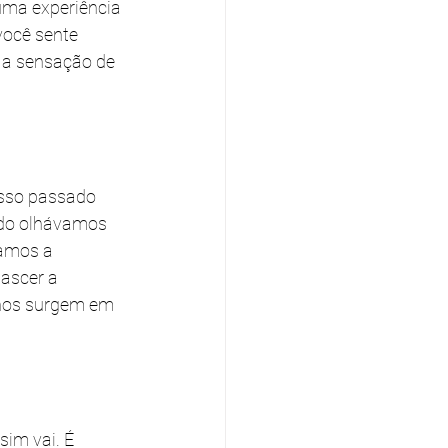
uma experiência 
ocê sente 
 a sensação de 
osso passado 
ado olhávamos 
amos a 
ascer a 
 nos surgem em 
im vai. É 