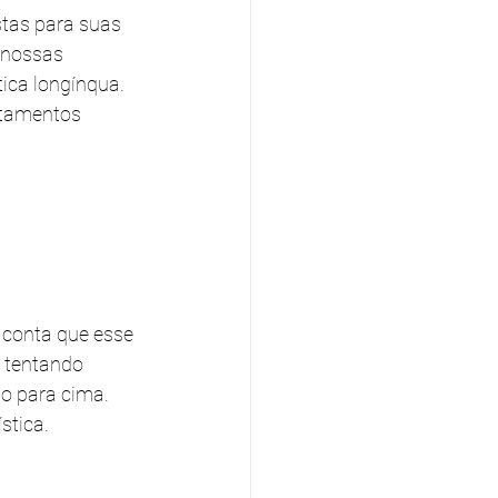
tas para suas 
 nossas 
ca longínqua. 
rtamentos 
conta que esse 
 tentando 
o para cima. 
stica.