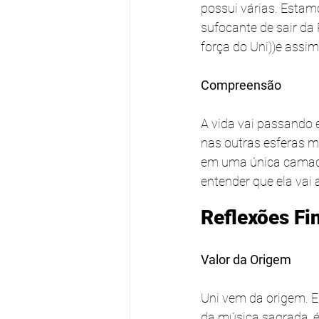
possui várias. Esta
sufocante de sair da
força do Uni))e assi
Compreensão
A vida vai passando
nas outras esferas m
em uma única camada
entender que ela vai 
Reflexões Fi
Valor da Origem
Uni vem da origem. E
da música sagrada, é