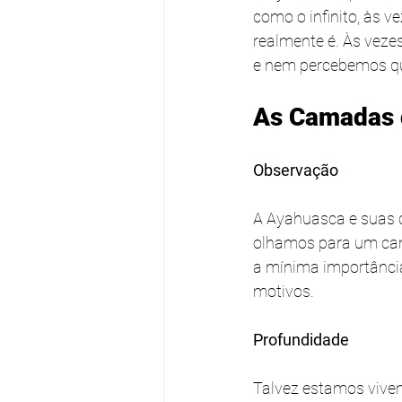
como o infinito, às 
realmente é. Às veze
e nem percebemos qu
As Camadas 
Observação
A Ayahuasca e suas 
olhamos para um cam
a mínima importância
motivos.
Profundidade
Talvez estamos vive