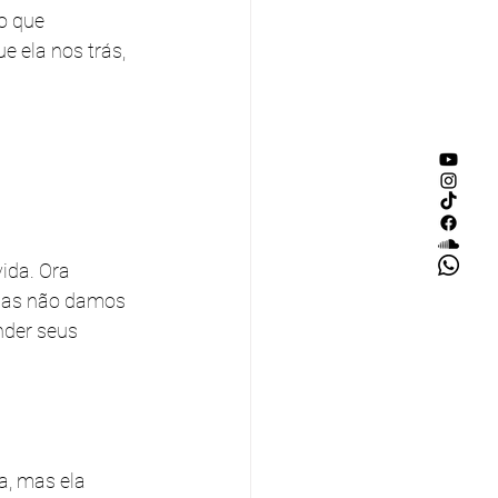
o que 
 ela nos trás, 
da. Ora 
mas não damos 
nder seus 
, mas ela 