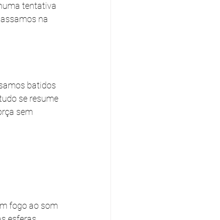
numa tentativa 
 passamos na 
ssamos batidos 
 tudo se resume 
orça sem 
um fogo ao som 
s esferas 