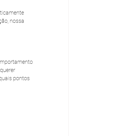
aticamente 
ção, nossa 
comportamento 
querer 
quais pontos 