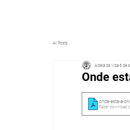
ALDEIA DA VIDA
HOME
E
All Posts
Aldeia da Vida
6 de 
Onde est
onde-esta-a-or
Fazer download 