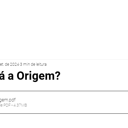
VENTOS
SOBRE AV
MATÉRIAS
KAIRAU SAIT
set. de 2024
3 min de leitura
á a Origem?
igem
.pdf
de PDF • 4.37MB