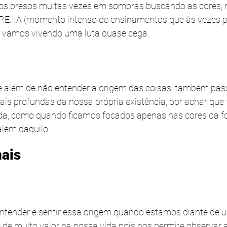
mos presos muitas vezes em sombras buscando as cores, 
 P.E.I.A (momento intenso de ensinamentos que às vezes
m vamos vivendo uma luta quase cega.
 e além de não entender a origem das coisas, também pa
ais profundas da nossa própria existência, por achar que
, como quando ficamos focados apenas nas cores da f
além daquilo.
nais
ntender e sentir essa origem quando estamos diante de 
 de muito valor na nossa vida pois nos permite observar a