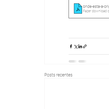
onde-esta-a-or
Fazer download 
Posts recentes