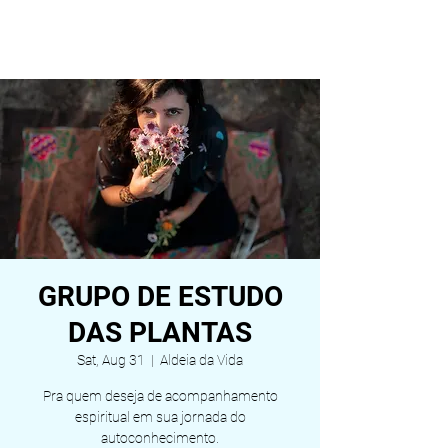
ALDEIA DA VIDA
GRUPO DE ESTUDO
DAS PLANTAS
Sat, Aug 31
  |  
Aldeia da Vida
Pra quem deseja de acompanhamento
espiritual em sua jornada do
autoconhecimento.