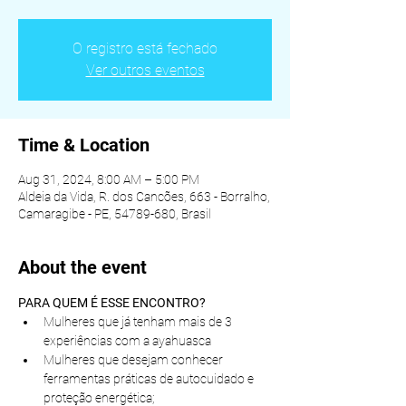
O registro está fechado
Ver outros eventos
Time & Location
Aug 31, 2024, 8:00 AM – 5:00 PM
Aldeia da Vida, R. dos Cancões, 663 - Borralho,
Camaragibe - PE, 54789-680, Brasil
About the event
PARA QUEM É ESSE ENCONTRO?
Mulheres que já tenham mais de 3 
experiências com a ayahuasca
Mulheres que desejam conhecer 
ferramentas práticas de autocuidado e 
proteção energética;