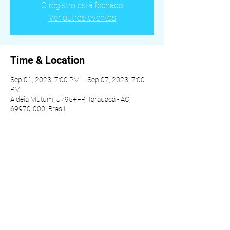
O registro está fechado
Ver outros eventos
Time & Location
Sep 01, 2023, 7:00 PM – Sep 07, 2023, 7:00
PM
Aldeia Mutum, J795+FP, Tarauacá - AC,
69970-000, Brasil
Share this event
© 2022 by ALDEIA DA VIDA - ALL RIGHTS RESERVED