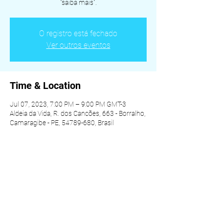
"saiba mais".
O registro está fechado
Ver outros eventos
Time & Location
Jul 07, 2023, 7:00 PM – 9:00 PM GMT-3
Aldeia da Vida, R. dos Cancões, 663 - Borralho,
Camaragibe - PE, 54789-680, Brasil
Share this event