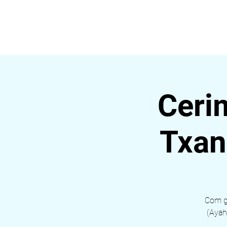
ALDEIA DA VIDA
HOME
Ceri
Txan
Com gr
(Ayah