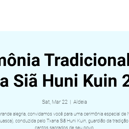
EVENTS
ABOUT
BLOG
Nova página
Nova p
mônia Tradiciona
a Siã Huni Kuin 
Sat, Mar 22
  |  
Aldeia
ande alegria, convidamos você para uma cerimônia especial de 
uasca), conduzida pelo Txana Siã Huni Kuin, guardião da tradição
cantos sagrados de seu povo.