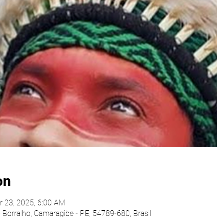
on
r 23, 2025, 6:00 AM
- Borralho, Camaragibe - PE, 54789-680, Brasil