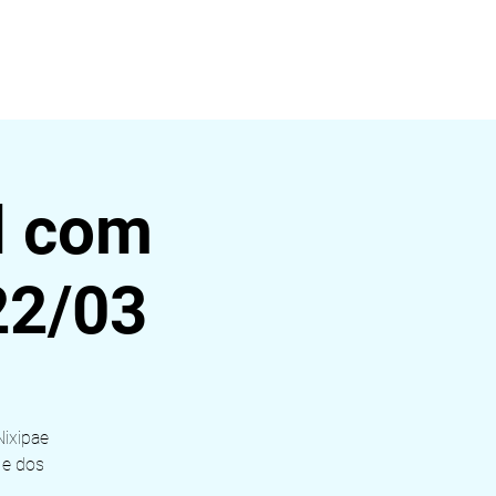
ágina
l com
22/03
Nixipae
 e dos