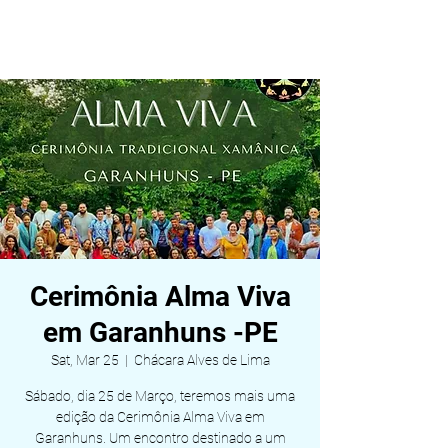
ALDEIA DA VIDA
Cerimônia Alma Viva
em Garanhuns -PE
Sat, Mar 25
  |  
Chácara Alves de Lima
Sábado, dia 25 de Março, teremos mais uma
edição da Cerimônia Alma Viva em
Garanhuns. Um encontro destinado a um