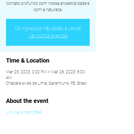
contato profundo com nossa ancestralidade e
com a natureza.
Os ingressos não estão à venda
Ver outros eventos
Time & Location
Mar 25, 2023, 2:00 PM – Mar 26, 2023, 6:00
AM
Chácara Alves de Lima, Garanhuns, PE, Brasil
About the event
Link para inscrições