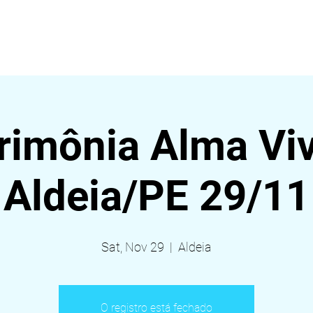
EVENTS
ABOUT
BLOG
Nova página
Nova p
rimônia Alma Viv
Aldeia/PE 29/11
Sat, Nov 29
  |  
Aldeia
O registro está fechado