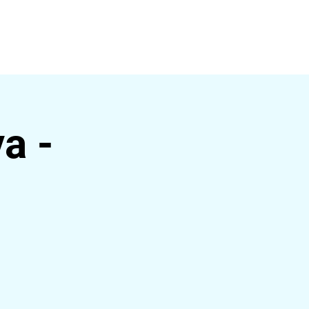
ágina
a -