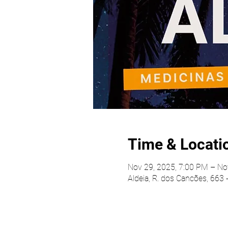
Time & Locati
Nov 29, 2025, 7:00 PM – No
Aldeia, R. dos Cancões, 663 