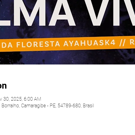
on
v 30, 2025, 6:00 AM
- Borralho, Camaragibe - PE, 54789-680, Brasil