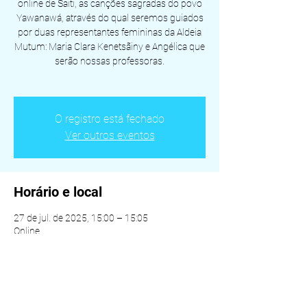
online de Saiti, as canções sagradas do povo
Yawanawá, através do qual seremos guiados
por duas representantes femininas da Aldeia
Mutum: Maria Clara Kenetsãiny e Angélica que
serão nossas professoras.
O registro está fechado
Ver outros eventos
Horário e local
27 de jul. de 2025, 15:00 – 15:05
Online
Compartilhe esse evento