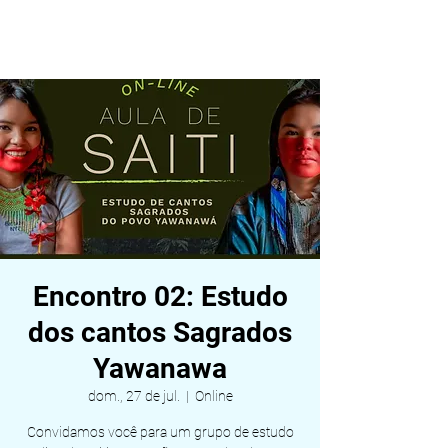
ALDEIA DA VIDA
Encontro 02: Estudo
dos cantos Sagrados
Yawanawa
dom., 27 de jul.
  |  
Online
Convidamos você para um grupo de estudo