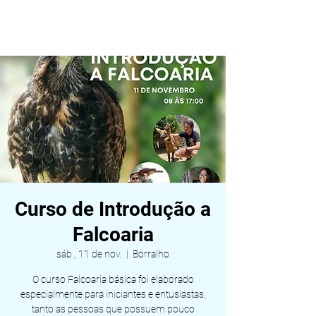
ALDEIA DA VIDA
Curso de Introdução a
Falcoaria
sáb., 11 de nov.
  |  
Borralho
O curso Falcoaria básica foi elaborado
especialmente para iniciantes e entusiastas,
tanto as pessoas que possuem pouco