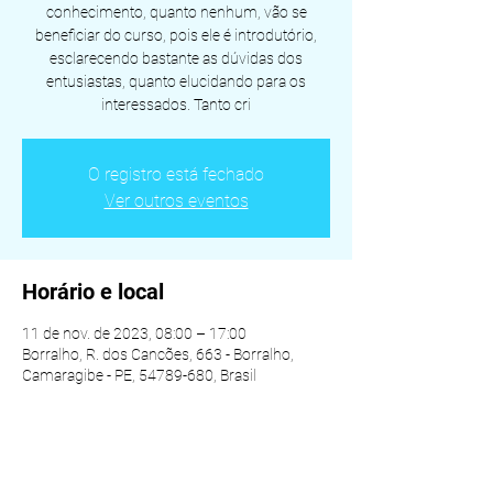
conhecimento, quanto nenhum, vão se
beneficiar do curso, pois ele é introdutório,
esclarecendo bastante as dúvidas dos
entusiastas, quanto elucidando para os
interessados. Tanto cri
O registro está fechado
Ver outros eventos
Horário e local
11 de nov. de 2023, 08:00 – 17:00
Borralho, R. dos Cancões, 663 - Borralho,
Camaragibe - PE, 54789-680, Brasil