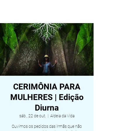
ALDEIA DA VIDA
CERIMÔNIA PARA
MULHERES | Edição
Diurna
sáb., 22 de out.
  |  
Aldeia da Vida
Ouvimos os pedidos das irmãs que não