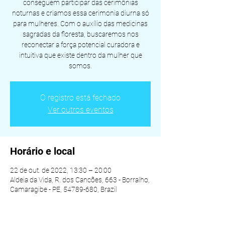
conseguem participar das cerimônias
noturnas e criamos essa cerimonia diurna só
para mulheres. Com o auxílio das medicinas
sagradas da floresta, buscaremos nos
reconectar a força potencial curadora e
intuitiva que existe dentro da mulher que
somos.
O registro está fechado
Ver outros eventos
Horário e local
22 de out. de 2022, 13:30 – 20:00
Aldeia da Vida, R. dos Cancões, 663 - Borralho,
Camaragibe - PE, 54789-680, Brazil