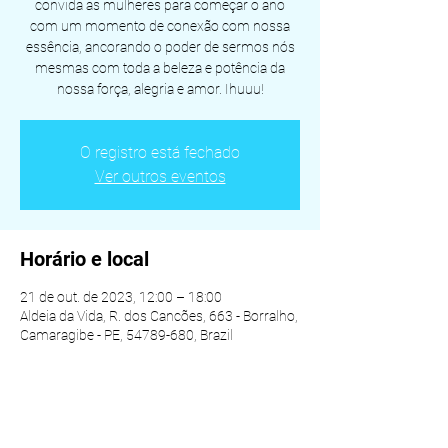
convida as mulheres para começar o ano
com um momento de conexão com nossa
essência, ancorando o poder de sermos nós
mesmas com toda a beleza e potência da
nossa força, alegria e amor. Ihuuu!
O registro está fechado
Ver outros eventos
Horário e local
21 de out. de 2023, 12:00 – 18:00
Aldeia da Vida, R. dos Cancões, 663 - Borralho,
Camaragibe - PE, 54789-680, Brazil
Compartilhe esse evento