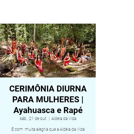
ALDEIA DA VIDA
CERIMÔNIA DIURNA
PARA MULHERES |
Ayahuasca e Rapé
sáb., 21 de out.
  |  
Aldeia da Vida
É com muita alegria que a Aldeia da Vida