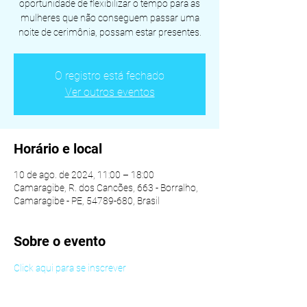
oportunidade de flexibilizar o tempo para as
mulheres que não conseguem passar uma
noite de cerimônia, possam estar presentes.
O registro está fechado
Ver outros eventos
Horário e local
10 de ago. de 2024, 11:00 – 18:00
Camaragibe, R. dos Cancões, 663 - Borralho,
Camaragibe - PE, 54789-680, Brasil
Sobre o evento
Click aqui para se inscrever