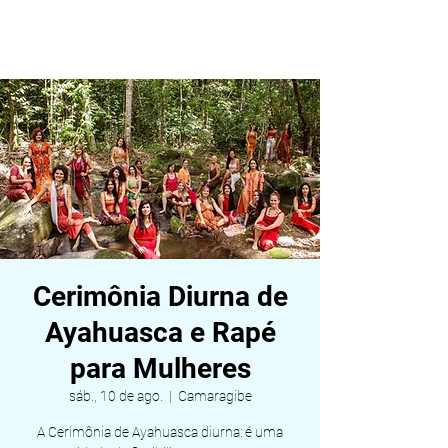
ALDEIA DA VIDA
Cerimônia Diurna de
Ayahuasca e Rapé
para Mulheres
sáb., 10 de ago.
  |  
Camaragibe
A Cerimônia de Ayahuasca diurna: é uma