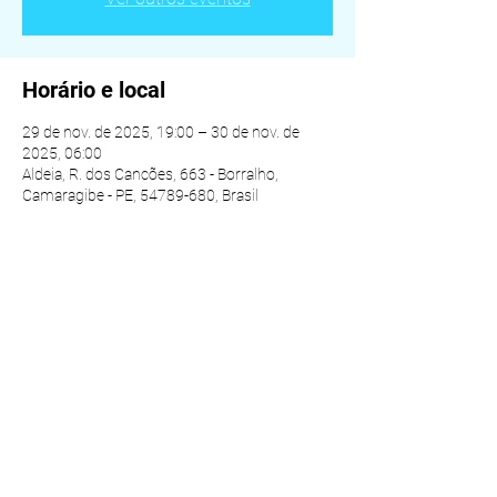
Horário e local
29 de nov. de 2025, 19:00 – 30 de nov. de
2025, 06:00
Aldeia, R. dos Cancões, 663 - Borralho,
Camaragibe - PE, 54789-680, Brasil
Compartilhe esse evento
© 2025 ALDEIA DA VIDA - TODOS OS DIREITOS
RESERVADOS
Instituto Espiritual Aldeia da Vida CNPJ:
59.925.889
/0001-60