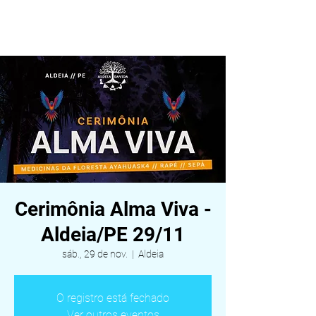
ALDEIA DA VIDA
Cerimônia Alma Viva -
Aldeia/PE 29/11
sáb., 29 de nov.
  |  
Aldeia
O registro está fechado
Ver outros eventos