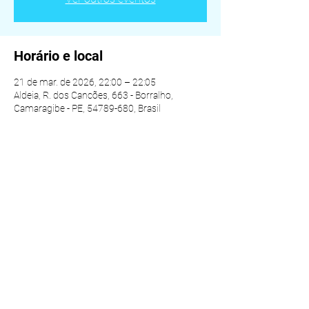
Horário e local
21 de mar. de 2026, 22:00 – 22:05
Aldeia, R. dos Cancões, 663 - Borralho,
Camaragibe - PE, 54789-680, Brasil
Compartilhe esse evento
© 2025 ALDEIA DA VIDA - TODOS OS DIREITOS
RESERVADOS
Instituto Espiritual Aldeia da Vida CNPJ:
59.925.889
/0001-60