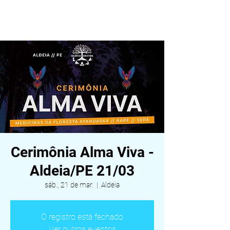
ALDEIA DA VIDA
Cerimônia Alma Viva -
Aldeia/PE 21/03
sáb., 21 de mar.
  |  
Aldeia
O registro está fechado
Ver outros eventos