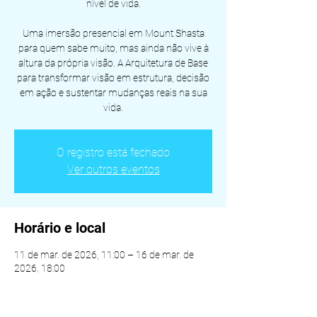
nível de vida.
Uma imersão presencial em Mount Shasta
para quem sabe muito, mas ainda não vive à
altura da própria visão. A Arquitetura de Base
para transformar visão em estrutura, decisão
em ação e sustentar mudanças reais na sua
vida.
O registro está fechado
Ver outros eventos
Horário e local
11 de mar. de 2026, 11:00 – 16 de mar. de
2026, 18:00
Local a definir