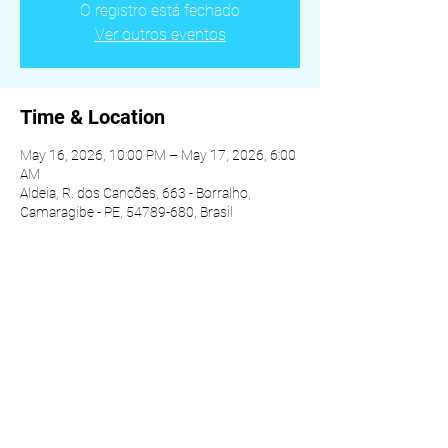
O registro está fechado
Ver outros eventos
Time & Location
May 16, 2026, 10:00 PM – May 17, 2026, 6:00
AM
Aldeia, R. dos Cancões, 663 - Borralho,
Camaragibe - PE, 54789-680, Brasil
Share this event
© 2022 by ALDEIA DA VIDA - ALL RIGHTS RESERVED