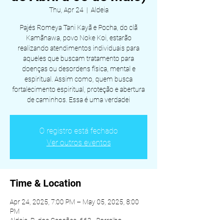
Thu, Apr 24
  |  
Aldeia
Pajés Romeya Tani Kayã e Pocha, do clã
Kamãnawa, povo Noke Koi, estarão
realizando atendimentos individuais para
aqueles que buscam tratamento para
doenças ou desordens física, mental e
espiritual. Assim como, quem busca
fortalecimento espiritual, proteção e abertura
de caminhos. Essa é uma verdadei
O registro está fechado
Ver outros eventos
Time & Location
Apr 24, 2025, 7:00 PM – May 05, 2025, 8:00
PM